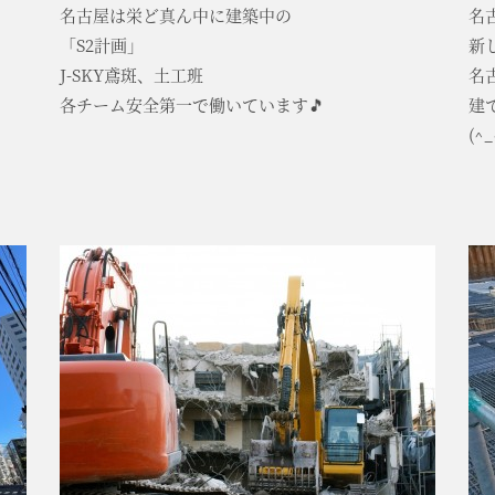
名古屋は栄ど真ん中に建築中の
名
「S2計画」
新
J-SKY鳶斑、土工班
名
各チーム安全第一で働いています🎵
建
(^_