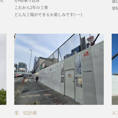
も
3/9初乗り込み
鳶
これから2年の工事
常
どんな工場ができるか楽しみです(^-^)
栄 S2計画
エ